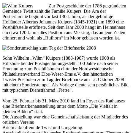
Zur Postgeschichte der 1786 gegründeten
Gemeinde Twist zählt die Familie Kuipers. Die Ära der
Postlerfamilie beginnt vor fast 130 Jahren, als der gebürtige
Holländer Albertus Johannes Kuipers (1845-1921) um 1890 eine
Posthilfsstelle eröffnete. Seit dem Jahr 2000 hängt im Heimathaus
ein etwa 120 Jahre altes Posthorn aus Messing, das an jene Zeiten
erinnert und wohl als „Rufhorn“ im Moor geblasen worden ist.
Sohn Wilhelm „Wilm“ Kuipers (1888-1967) wurde 1908 als
Hilfsbote bei der Postagentur angestellt. 100 Jahre nach seiner
Ernennung zum Posthilfsboten ehrte der Nordwestdeutsche
Philatelistenverband Elbe-Weser-Ems e.V. den historischen
Twister Postboten zum Tag der Briefmarke am 12. Oktober 2008
mit einem Sonderstempel. Als Vorlage diente sein persönliches Bild
mit typischem Dienstfahrrad „Fietse“.
Vom 25. Februar bis 31. März 2010 fand im Foyer des Rathauses
eine Briefmarkenausstellung unter dem Motto „Die Vielfalt in
kleinen Bildern“ statt.
Die Ausstellung war eine Gemeinschaftsleistung der Mitglieder des
örtlichen Vereins
Briefmarkenfreunde Twist und Umgebung.
Anschaulich dargestellt wurden Briefmarkenmotive zu Themen wie